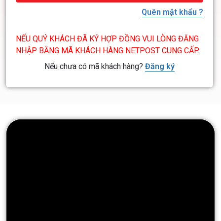
Quên mật khẩu ?
NẾU QUÝ KHÁCH ĐÃ KÝ HỢP ĐỒNG VUI LÒNG ĐĂNG
NHẬP BẰNG MÃ KHÁCH HÀNG NETPOST CUNG CẤP.
Nếu chưa có mã khách hàng?
Đăng ký