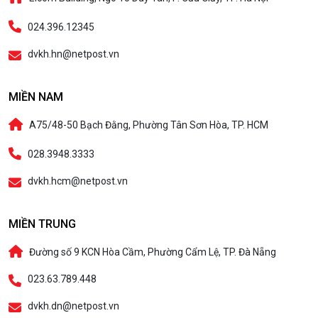
024.396.12345
dvkh.hn@netpost.vn
MIỀN NAM
A75/48-50 Bạch Đằng, Phường Tân Sơn Hòa, TP. HCM
028.3948.3333
dvkh.hcm@netpost.vn
MIỀN TRUNG
Đường số 9 KCN Hòa Cầm, Phường Cẩm Lệ, TP. Đà Nẵng
023.63.789.448
dvkh.dn@netpost.vn