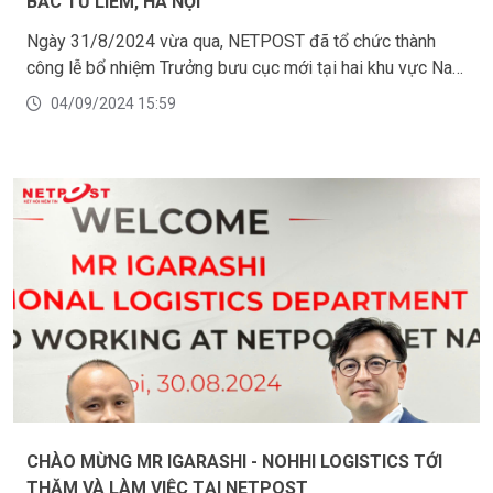
BẮC TỪ LIÊM, HÀ NỘI
Ngày 31/8/2024 vừa qua, NETPOST đã tổ chức thành
công lễ bổ nhiệm Trưởng bưu cục mới tại hai khu vực Nam
Từ Liêm và Bắc Từ Liêm, Hà Nội.
04/09/2024 15:59
CHÀO MỪNG MR IGARASHI - NOHHI LOGISTICS TỚI
THĂM VÀ LÀM VIỆC TẠI NETPOST