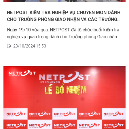
NETPOST KIỂM TRA NGHIỆP VỤ CHUYÊN MÔN DÀNH
CHO TRƯỞNG PHÒNG GIAO NHẬN VÀ CÁC TRƯỞNG
BƯU CỤC
Ngày 19/10 vừa qua, NETPOST đã tổ chức buổi kiểm tra
nghiệp vụ quan trọng dành cho Trưởng phòng Giao nhận
và các Trưởng bưu cục tại khu vực Hồ Chí Minh. Đây là
23/10/2024 15:53
hoạt động thường niên của công ty nhằm đánh giá và
nâng cao kiến thức chuyên môn của đội ngũ quản lý, đảm
bảo đáp ứng những tiêu chuẩn cao về chất lượng dịch vụ
trong lĩnh vực chuyển phát nhanh.