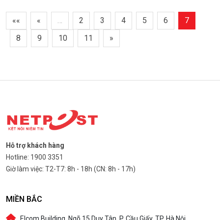
««
«
…
2
3
4
5
6
7
8
9
10
11
»
Hỗ trợ khách hàng
Hotline: 1900 3351
Giờ làm việc: T2-T7: 8h - 18h (CN: 8h - 17h)
MIỀN BẮC
Elcom Building, Ngõ 15 Duy Tân, P. Cầu Giấy, TP. Hà Nội