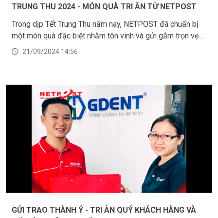
TRUNG THU 2024 - MÓN QUÀ TRI ÂN TỪ NETPOST
Trong dịp Tết Trung Thu năm nay, NETPOST đã chuẩn bị
một món quà đặc biệt nhằm tôn vinh và gửi gắm trọn vẹn
tình cảm, lòng tri ân sâu sắc tới toàn thể cán bộ nhân viên
21/09/2024 14:56
trong công ty.
GỬI TRAO THÀNH Ý - TRI ÂN QUÝ KHÁCH HÀNG VÀ