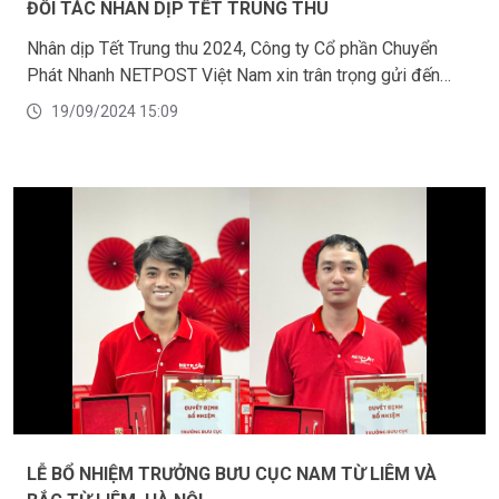
ĐỐI TÁC NHÂN DỊP TẾT TRUNG THU
Nhân dịp Tết Trung thu 2024, Công ty Cổ phần Chuyển
Phát Nhanh NETPOST Việt Nam xin trân trọng gửi đến
Quý Khách và Đối tác một món quà nhỏ thay cho lời tri ân
19/09/2024 15:09
và lòng biết ơn của Ban Giám Đốc cùng toàn thể nhân viên
NETPOST đã đồng hành cùng chúng tôi trong suốt thời
gian qua.
LỄ BỔ NHIỆM TRƯỞNG BƯU CỤC NAM TỪ LIÊM VÀ