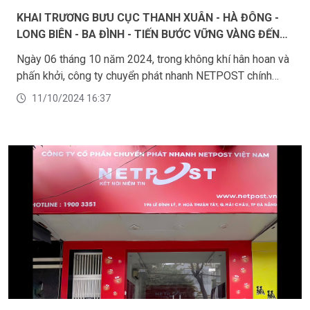
KHAI TRƯƠNG BƯU CỤC THANH XUÂN - HÀ ĐÔNG -
LONG BIÊN - BA ĐÌNH - TIẾN BƯỚC VỮNG VÀNG ĐẾN
KHÁCH HÀNG
Ngày 06 tháng 10 năm 2024, trong không khí hân hoan và
phấn khởi, công ty chuyển phát nhanh NETPOST chính
thức khai trương bốn bưu cục mới tại Thanh Xuân, Hà
11/10/2024 16:37
Đông, Long Biên và Ba Đình.