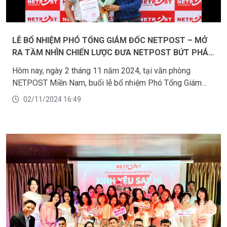
LỄ BỔ NHIỆM PHÓ TỔNG GIÁM ĐỐC NETPOST – MỞ
RA TẦM NHÌN CHIẾN LƯỢC ĐƯA NETPOST BỨT PHÁ
VƯƠN XA
Hôm nay, ngày 2 tháng 11 năm 2024, tại văn phòng
NETPOST Miền Nam, buổi lễ bổ nhiệm Phó Tổng Giám
Đốc - Ông Nguyễn Bá Hoà đã được diễn ra trong không
02/11/2024 16:49
khí vô cùng trang trọng và đầm ấm. Đây không chỉ là một
cột mốc quan trọng trong hành trình phát triển mạnh mẽ
của công ty, mà còn thể hiện khát vọng của NETPOST
trong việc củng cố đội ngũ lãnh đạo, góp phần đưa công
ty chinh phục những đỉnh cao mới. Đồng thời khẳng định
niềm tin vững chắc của công ty vào năng lực lãnh đạo
cùng tầm nhìn chiến lược của ông Nguyễn Bá Hoà.