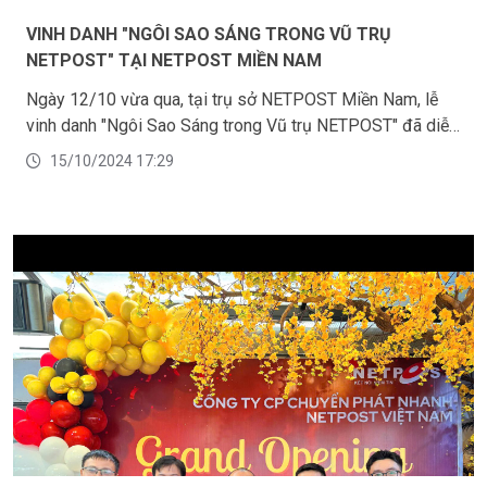
VINH DANH "NGÔI SAO SÁNG TRONG VŨ TRỤ
NETPOST" TẠI NETPOST MIỀN NAM
Ngày 12/10 vừa qua, tại trụ sở NETPOST Miền Nam, lễ
vinh danh "Ngôi Sao Sáng trong Vũ trụ NETPOST" đã diễn
ra trong không khí vui vẻ và thành công, để lại nhiều ấn
15/10/2024 17:29
tượng sâu sắc. Đây là dịp đặc biệt nhằm tri ân những cá
nhân, tập thể xuất sắc đã có những đóng góp nổi bật cho
sự phát triển của NETPOST trong thời gian qua. Buổi lễ
không chỉ là cơ hội để vinh danh, mà còn là dịp để toàn bộ
đội ngũ nhân viên công ty nhìn lại hành trình đã qua, cùng
khơi dậy tinh thần đoàn kết và trách nhiệm cho chặng
đường phía trước.