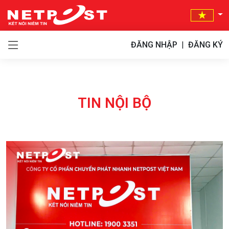
ĐĂNG NHẬP
|
ĐĂNG KÝ
TIN NỘI BỘ