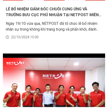
LỄ BỔ NHIỆM GIÁM ĐỐC CHUỖI CUNG ỨNG VÀ
TRƯỞNG BƯU CỤC PHÚ NHUẬN TẠI NETPOST MIỀN
NAM
Ngày 19/10 vừa qua, NETPOST đã tổ chức lễ bổ nhiệm
nhân sự trong không khí trang trọng và phấn khởi, đánh
dấu bước tiến mới trong việc xây dựng cơ cấu tổ chức và
22/10/2024 15:00
phát triển đội ngũ lãnh đạo.