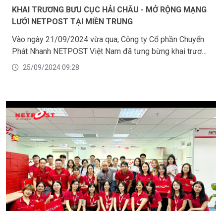
KHAI TRƯƠNG BƯU CỤC HẢI CHÂU - MỞ RỘNG MẠNG
LƯỚI NETPOST TẠI MIỀN TRUNG
Vào ngày 21/09/2024 vừa qua, Công ty Cổ phần Chuyển
Phát Nhanh NETPOST Việt Nam đã tưng bừng khai trương
Bưu cục Hải Châu tọa lạc tại số 196 Lê Đình Lý, Quận Hải
25/09/2024 09:28
Châu, TP. Đà Nẵng. Đây là một trong những bước tiến quan
trọng trong chiến lược phát triển nhằm mở rộng mạng lưới
phục vụ khách hàng tại khu vực miền Trung của NETPOST.