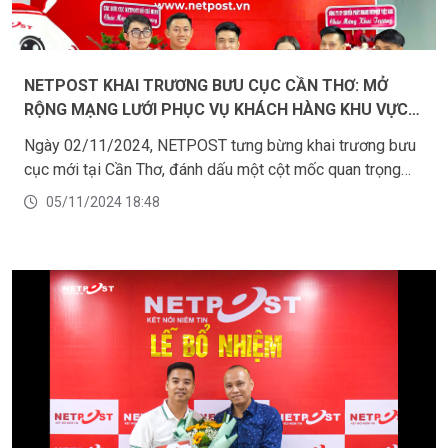
NETPOST KHAI TRƯƠNG BƯU CỤC CẦN THƠ: MỞ
RỘNG MẠNG LƯỚI PHỤC VỤ KHÁCH HÀNG KHU VỰC
MIỀN TÂY
Ngày 02/11/2024, NETPOST tưng bừng khai trương bưu
cục mới tại Cần Thơ, đánh dấu một cột mốc quan trọng
trong chiến lược phát triển mạng lưới phục vụ khách hàng
05/11/2024 18:48
tại khu vực miền Tây Nam Bộ nói riêng và trên toàn quốc
nói chung. Buổi lễ khai trương diễn ra tại bưu cục Cần Thơ,
địa chỉ số 184 Nguyễn Đệ, Phường An Thới, Quận Bình
Thủy, thành phố Cần Thơ, với sự tham dự của Ban Giám
đốc, các trưởng bộ phận và đội ngũ nhân viên NETPOST.