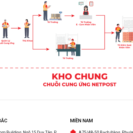
BẮC
MIỀN NAM
om Building, Ngõ 15 Duy Tân, P.
A75/48-50 Bạch Đằng, Phườ