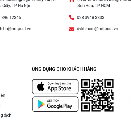
 Giấy, TP. Hà Nội
Sơn Hòa, TP. HCM
.396.12345
028.3948.3333
h.hn@netpost.vn
dvkh.hcm@netpost.vn
ỨNG DỤNG CHO KHÁCH HÀNG
bên
i
g dịch