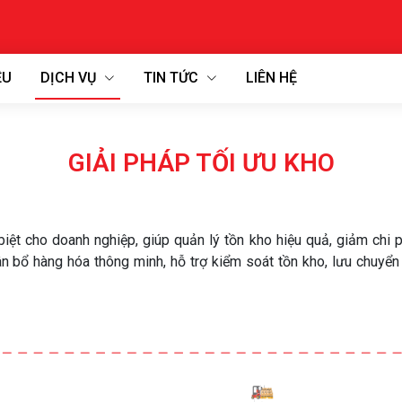
ỆU
DỊCH VỤ
TIN TỨC
LIÊN HỆ
GIẢI PHÁP TỐI ƯU KHO
t cho doanh nghiệp, giúp quản lý tồn kho hiệu quả, giảm chi p
ân bổ hàng hóa thông minh, hỗ trợ kiểm soát tồn kho, lưu chuyển