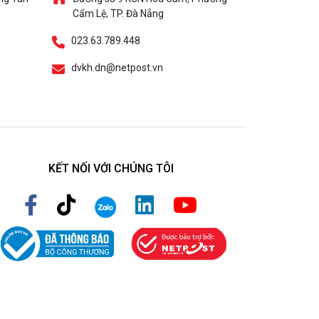
Cẩm Lệ, TP. Đà Nẵng
023.63.789.448
dvkh.dn@netpost.vn
KẾT NỐI VỚI CHÚNG TÔI