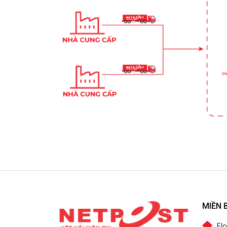
MIỀN 
Elc