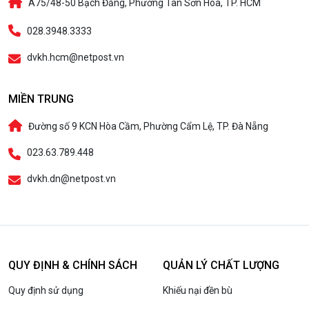
A75/48-50 Bạch Đằng, Phường Tân Sơn Hòa, TP. HCM
028.3948.3333
dvkh.hcm@netpost.vn
MIỀN TRUNG
Đường số 9 KCN Hòa Cầm, Phường Cẩm Lệ, TP. Đà Nẵng
023.63.789.448
dvkh.dn@netpost.vn
QUY ĐỊNH & CHÍNH SÁCH
QUẢN LÝ CHẤT LƯỢNG
Quy định sử dụng
Khiếu nại đền bù