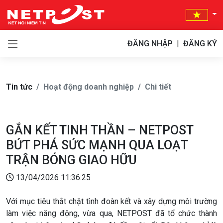
ĐĂNG NHẬP
|
ĐĂNG KÝ
Tin tức
Hoạt động doanh nghiệp
Chi tiết
GẮN KẾT TINH THẦN – NETPOST
BỨT PHÁ SỨC MẠNH QUA LOẠT
TRẬN BÓNG GIAO HỮU
13/04/2026 11:36:25
Với mục tiêu thắt chặt tình đoàn kết và xây dựng môi trường
làm việc năng động, vừa qua, NETPOST đã tổ chức thành