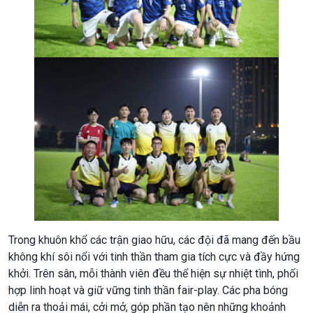
Trong khuôn khổ các trận giao hữu, các đội đã mang đến bầu
không khí sôi nổi với tinh thần tham gia tích cực và đầy hứng
khởi. Trên sân, mỗi thành viên đều thể hiện sự nhiệt tình, phối
hợp linh hoạt và giữ vững tinh thần fair-play. Các pha bóng
diễn ra thoải mái, cởi mở, góp phần tạo nên những khoảnh