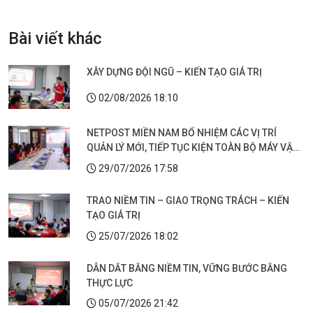
Bài viết khác
XÂY DỰNG ĐỘI NGŨ – KIẾN TẠO GIÁ TRỊ
02/08/2026 18:10
NETPOST MIỀN NAM BỔ NHIỆM CÁC VỊ TRÍ
QUẢN LÝ MỚI, TIẾP TỤC KIỆN TOÀN BỘ MÁY VẬN
HÀNH
29/07/2026 17:58
TRAO NIỀM TIN – GIAO TRỌNG TRÁCH – KIẾN
TẠO GIÁ TRỊ
25/07/2026 18:02
DẪN DẮT BẰNG NIỀM TIN, VỮNG BƯỚC BẰNG
THỰC LỰC
05/07/2026 21:42