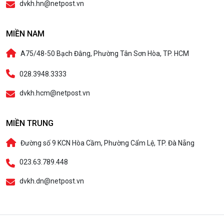
dvkh.hn@netpost.vn
MIỀN NAM
A75/48-50 Bạch Đằng, Phường Tân Sơn Hòa, TP. HCM
028.3948.3333
dvkh.hcm@netpost.vn
MIỀN TRUNG
Đường số 9 KCN Hòa Cầm, Phường Cẩm Lệ, TP. Đà Nẵng
023.63.789.448
dvkh.dn@netpost.vn