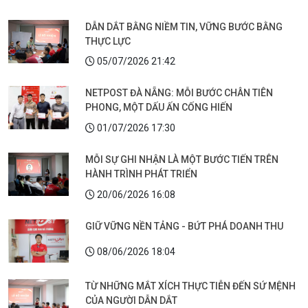
DẪN DẮT BẰNG NIỀM TIN, VỮNG BƯỚC BẰNG
THỰC LỰC
05/07/2026 21:42
NETPOST ĐÀ NẴNG: MỖI BƯỚC CHÂN TIÊN
PHONG, MỘT DẤU ẤN CỐNG HIẾN
01/07/2026 17:30
MỖI SỰ GHI NHẬN LÀ MỘT BƯỚC TIẾN TRÊN
HÀNH TRÌNH PHÁT TRIỂN
20/06/2026 16:08
GIỮ VỮNG NỀN TẢNG - BỨT PHÁ DOANH THU
08/06/2026 18:04
TỪ NHỮNG MẮT XÍCH THỰC TIỄN ĐẾN SỨ MỆNH
CỦA NGƯỜI DẪN DẮT