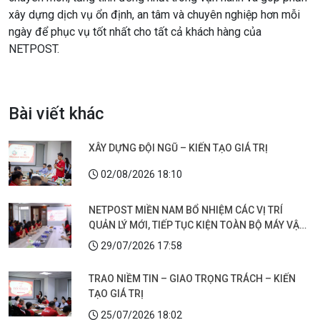
xây dựng dịch vụ ổn định, an tâm và chuyên nghiệp hơn mỗi
ngày để phục vụ tốt nhất cho tất cả khách hàng của
NETPOST.
Bài viết khác
XÂY DỰNG ĐỘI NGŨ – KIẾN TẠO GIÁ TRỊ
02/08/2026 18:10
NETPOST MIỀN NAM BỔ NHIỆM CÁC VỊ TRÍ
QUẢN LÝ MỚI, TIẾP TỤC KIỆN TOÀN BỘ MÁY VẬN
HÀNH
29/07/2026 17:58
TRAO NIỀM TIN – GIAO TRỌNG TRÁCH – KIẾN
TẠO GIÁ TRỊ
25/07/2026 18:02