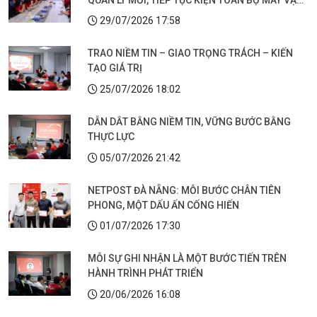
HÀNH
29/07/2026 17:58
TRAO NIỀM TIN – GIAO TRỌNG TRÁCH – KIẾN
TẠO GIÁ TRỊ
25/07/2026 18:02
DẪN DẮT BẰNG NIỀM TIN, VỮNG BƯỚC BẰNG
THỰC LỰC
05/07/2026 21:42
NETPOST ĐÀ NẴNG: MỖI BƯỚC CHÂN TIÊN
PHONG, MỘT DẤU ẤN CỐNG HIẾN
01/07/2026 17:30
MỖI SỰ GHI NHẬN LÀ MỘT BƯỚC TIẾN TRÊN
HÀNH TRÌNH PHÁT TRIỂN
20/06/2026 16:08