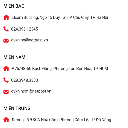
MIỀN BẮC
Elcom Building, Ngõ 15 Duy Tân, P. Cầu Giấy, TP. Hà Nội
024.396.12345
dvkh.hn@netpost.vn
MIỀN NAM
A75/48-50 Bạch Đằng, Phường Tân Sơn Hòa, TP. HCM
028.3948.3333
dvkh.hcm@netpost.vn
MIỀN TRUNG
Đường số 9 KCN Hòa Cầm, Phường Cẩm Lệ, TP. Đà Nẵng