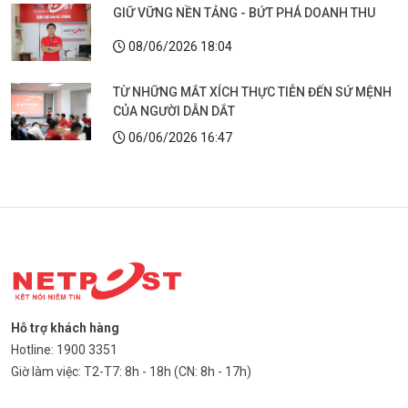
GIỮ VỮNG NỀN TẢNG - BỨT PHÁ DOANH THU
08/06/2026 18:04
TỪ NHỮNG MẮT XÍCH THỰC TIỄN ĐẾN SỨ MỆNH
CỦA NGƯỜI DẪN DẮT
06/06/2026 16:47
Hỗ trợ khách hàng
Hotline: 1900 3351
Giờ làm việc: T2-T7: 8h - 18h (CN: 8h - 17h)